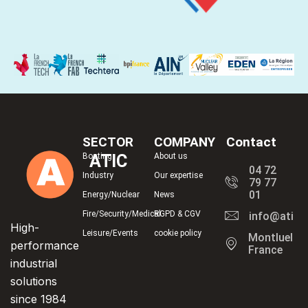
SECTOR
COMPANY
Contact
Boating
ATIC
About us
04 72
Industry
Our expertise
79 77
01
Energy/Nuclear
News
Fire/Security/Medical
RGPD & CGV
info@atic.f
High-
Leisure/Events
cookie policy
Montluel,
performance
France
industrial
solutions
since 1984