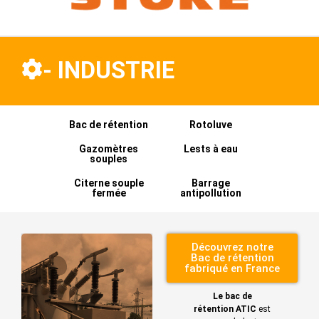
- INDUSTRIE
Bac de rétention
Rotoluve
Gazomètres
Lests à eau
souples
Citerne souple
Barrage
fermée
antipollution
Découvrez notre
Bac de rétention
fabriqué en France
Le bac de
rétention
ATIC
est