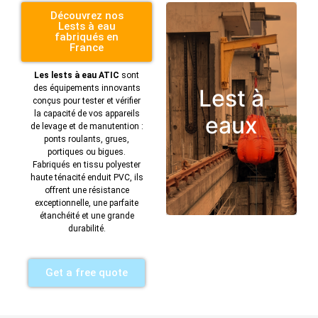
Découvrez nos
Lests à eau
fabriqués en
France
Les lests à eau ATIC
sont
des équipements innovants
Lest à
conçus pour tester et vérifier
la capacité de vos appareils
eaux
de levage et de manutention :
ponts roulants, grues,
portiques ou bigues.
Fabriqués en tissu polyester
haute ténacité enduit PVC, ils
offrent une résistance
exceptionnelle, une parfaite
étanchéité et une grande
durabilité.
Get a free quote