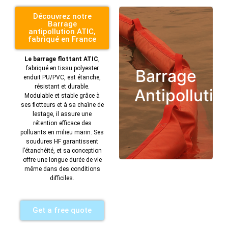
Découvrez notre
Barrage
antipollution ATIC,
fabriqué en France
Le barrage flottant ATIC
,
fabriqué en tissu polyester
Barrage
enduit PU/PVC, est étanche,
résistant et durable.
Antipollutio
Modulable et stable grâce à
ses flotteurs et à sa chaîne de
lestage, il assure une
rétention efficace des
polluants en milieu marin. Ses
soudures HF garantissent
l’étanchéité, et sa conception
offre une longue durée de vie
même dans des conditions
difficiles.
Get a free quote