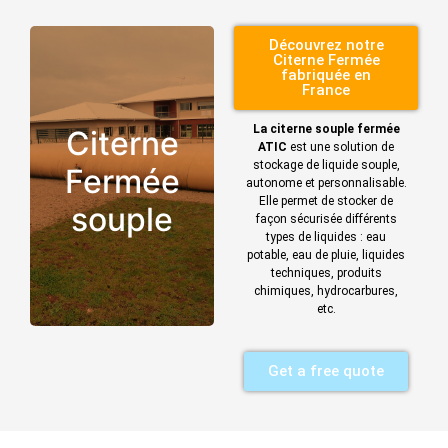
Découvrez notre
Citerne Fermée
fabriquée en
France
La citerne souple fermée
Citerne
ATIC
est une solution de
stockage de liquide souple,
Fermée
autonome et personnalisable.
Elle permet de stocker de
souple
façon sécurisée différents
types de liquides : eau
potable, eau de pluie, liquides
techniques, produits
chimiques, hydrocarbures,
etc.
Get a free quote