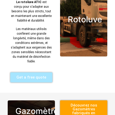
Le
rotoluve
ATIC
est
conçu
pour s’adapter aux
besoins les plus stricts, tout
en maintenant une excellente
Rotoluve
fiabilité et durabilité.
Les matériaux utilisés
confèrent une grande
longévité, même dans des
conditions extrêmes, et
s’adaptent aux exigences des
zones sensibles nécessitant
du matériel de désinfection
fiable.
Get a free quote
Découvrez nos
Gazomètre
Gazomètres
fabriqués en